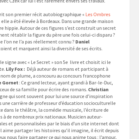
vec Czek car lui l’est rarement envers ses travaux.
t son premier récit autobiographique «
Les Ombres
 elle a été élevée à Bordeaux. Dans une grande maison
 hippie. Autour de ces figures s’est construit un secret
nt rétablir la figure du père une fois celui-ci disparu ?
ue l’on ne l’a pas réellement connu ?
Daniel
ient et marquent ainsi la diversité de ses écrits.
e signe avec « Le Secret » son 5e livre et choisit ici le
te.
Lily Fox :
Déjà auteur de romans et participant à
 son nom de plume, a concouru au concours francophone
e Gornet
: Ce grand lecteur, ayant grandi à Bar-le-Duc,
de ceux de sa famille pour écrire des romans.
Christian
gne qui sont souvent pour lui une source d’inspiration
s une carrière de professeur d’éducation socioculturelle
ce dans le théâtre, la comédie musicale, l’écriture de
èves à de nombreux prix nationaux. Musicien auteur-
es et personnalisées par le biais d’un site internet dont
l aime partager les histoires qu’il imagine, il écrit depuis
x nous faire partager ce qui nous anime tous : l’amour,