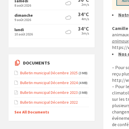
samedi
2m/s
8 août 2026
34°C
Notr
dimanche
4m/s
9 août 2026
34°C
Camille
lundi
3m/s
animaux 
10 août 2026
animaux
https:/
Nos 
DOCUMENTS
– Pour so
Bulletin municipal Décembre 2025
(3 MB)
reçu plu
http://w
Bulletin municipal Décembre 2024
(4 MB)
– Pour le
Bulletin municipal Décembre 2023
climatol
(3 MB)
sur les 
Bulletin municipal Décembre 2022
plusieur
changeme
See All Documents
événemen
de confé