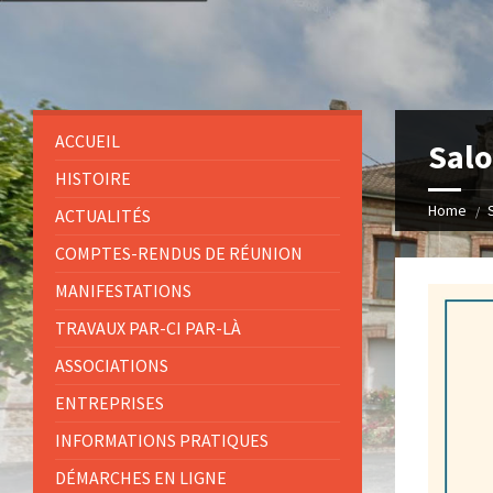
ACCUEIL
Salo
HISTOIRE
Home
ACTUALITÉS
COMPTES-RENDUS DE RÉUNION
MANIFESTATIONS
TRAVAUX PAR-CI PAR-LÀ
ASSOCIATIONS
ENTREPRISES
INFORMATIONS PRATIQUES
DÉMARCHES EN LIGNE