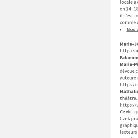
locale a
en 14 -1
il s’est
comme ou
Nos 
Marie-J
http://a
Fabienn
Marie-Pi
dévoue co
auteure 
https://
Nathali
théâtre.
https:/
Czek
– q
Czek pro
graphiqu
lecteurs