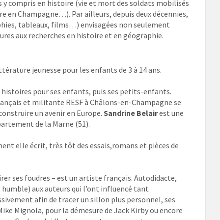
 y compris en histoire (vie et mort des soldats mobilisés
erre en Champagne…). Par ailleurs, depuis deux décennies,
graphies, tableaux, films…) envisagées non seulement
s aux recherches en histoire et en géographie.
ittérature jeunesse pour les enfants de 3 à 14 ans.
s histoires pour ses enfants, puis ses petits-enfants.
français et militante RESF à Châlons-en-Champagne se
 construire un avenir en Europe.
Sandrine Belair
est une
partement de la Marne (51).
ent elle écrit, très tôt des essais,romans et pièces de
rer ses foudres – est un artiste français. Autodidacte,
humble) aux auteurs qui l’ont influencé tant
sivement afin de tracer un sillon plus personnel, ses
 Mike Mignola, pour la démesure de Jack Kirby ou encore