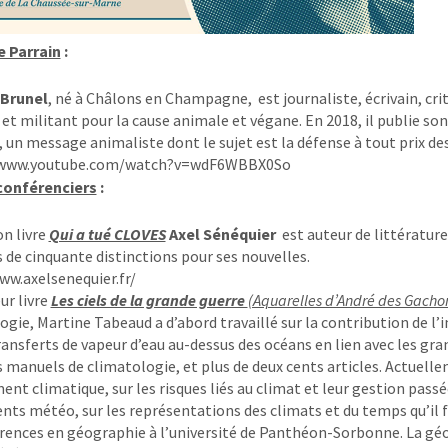
e Parrain
:
 Brunel
, né à Châlons en Champagne, est journaliste, écrivain, cri
et militant pour la cause animale et végane. En 2018, il publie s
, un message animaliste dont le sujet est la défense à tout prix de
/www.youtube.com/watch?v=wdF6WBBX0So
conférenciers
:
n livre
Qui a tué CLOVES
Axel Sénéquier
est auteur de littérature 
s de cinquante distinctions pour ses nouvelles.
ww.axelsenequier.fr/
ur livre
Les ciels de la grande guerre
(Aquarelles d’André des Gacho
ogie, Martine Tabeaud a d’abord travaillé sur la contribution de l’
transferts de vapeur d’eau au-dessus des océans en lien avec les gr
s manuels de climatologie, et plus de deux cents articles. Actuell
nt climatique, sur les risques liés au climat et leur gestion pas
ts météo, sur les représentations des climats et du temps qu’il f
rences en géographie à l’université de Panthéon-Sorbonne. La g