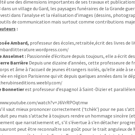
 été une des dimensions importantes de ses travaux et publications
8 dans un village du Gard, les paysages funéraires de la Grande gu
 investi dans l’analyse et la réalisation d’images (dessins, photo
tils de communication mais surtout comme contributions majeure
auteurs
:
osée Ambard,
professeur des écoles,retraitée,écrit des livres de l
mbardlitterature.wordpress.com/
e Anselmet :
Passionnée d’écriture depuis toujours, elle a écrit de
erre Barrière
Depuis une dizaine d’années, cette professeure de 
rps et âme à l’accueil de jeunes étrangers isolés, qu’elle aide à se
née en région Parisienne qui vit depuis quelques années dans le dé
cherubinseditions.weebly.com/
e Bonnetier
est professeur d’espagnol à Saint-Dizier et parallélem
/www.youtube.com/watch?v=J6VrRPOqtmw
u’il vaut mieux prononcer correctement (‘tchèk’) pour ne pas s’atti
duit peu mais s’attache à toujours rendre un hommage sincère (et 
ement que narrativement et, s’il s’évertue à s’en détacher progres
 sauront peut être reconnaître son goût pour le trait anguleux de