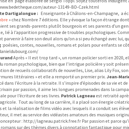
mise en page élaborée de Sergio Toppi. Soyez toutefois indulgent a
/www.bedetheque.com/auteur-13149-BD-Czek.html
te Dartigalongue :
Enseignante à Châlons-en-Champagne, a écri
mbre
» chez Nombre 7 éditions. Elle y évoque la façon étrange dont
ient ses grands-parents plutôt bourgeois et ses parents d’un genre
e, lié à l’apparition progressive de troubles psychologiques. Comme
parvenir à faire son deuil alors qu’on a si peu échangé avec lui, q
g
:poésies, contes, nouvelles, romans et polars pour enfants se côto
danieldubourg.com/
Durand
Après « Il est trop tard », un roman policier sorti en 2020, ell
u roman psychologique, bien que l’intrigue policière y soit présen
ation de recueils collaboratifs de nouvelles, Lise, alias Lily Fox,
rmures littéraires » et elle a remporté un premier prix.
Jean-Mari
cé dans l’écriture à la retraite. Il s’inspire d’épisodes de sa vie et 
crivain par passion, il aime les longues promenades dans la campa
le pour l’écriture de ses livres.
Patrick Lagneau
est retraité aprè
agricole. Tout au long de sa carrière, il a placé son énergie créatri
 et la réalisation de films vidéo avec lesquels il a conduit ses él
eur, il met au service des vidéastes amateurs des musiques original
 concepteur : http://lagneau.patrick.free.fr Par passion et parce qu’i
 romans sur des thèmes divers à connotation fantastique pour mieu