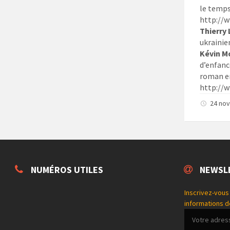
le temps
http://w
Thierry
ukrainie
Kévin M
d’enfance
roman en
http://w
24 no
NUMÉROS UTILES
NEWSL
Inscrivez-vous 
informations d