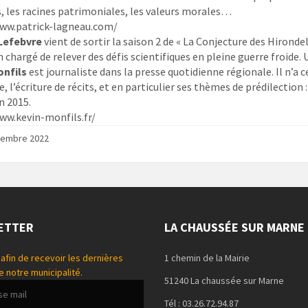
, les racines patrimoniales, les valeurs morales…
ww.patrick-lagneau.com/
 Lefebvre
vient de sortir la saison 2 de « La Conjecture des Hirondel
n chargé de relever des défis scientifiques en pleine guerre froide.
onfils
est journaliste dans la presse quotidienne régionale. Il n’
, l’écriture de récits, et en particulier ses thèmes de prédilection :
 2015.
ww.kevin-monfils.fr/
vembre 2022
ETTER
LA CHAUSSÉE SUR MARNE
afin de recevoir les dernières
1 chemin de la Mairie
e notre municipalité.
51240 La chaussée sur Marne
Tél : 03.26.72.94.87