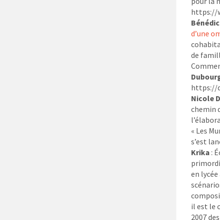
pour la 
https:/
Bénédic
d’une o
cohabita
de famill
Comment 
Dubour
https://
Nicole 
chemin d
l’élabor
« Les Mu
s’est lan
Krika
: É
primordia
en lycée 
scénarios
composit
il est le
2007 des