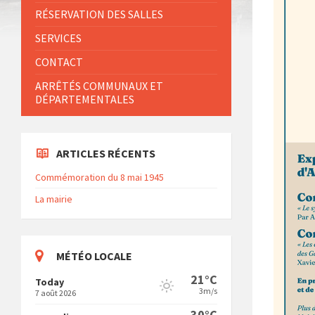
RÉSERVATION DES SALLES
SERVICES
CONTACT
ARRÊTÉS COMMUNAUX ET
DÉPARTEMENTALES
ARTICLES RÉCENTS
Commémoration du 8 mai 1945
La mairie
MÉTÉO LOCALE
21°C
Today
3m/s
7 août 2026
30°C