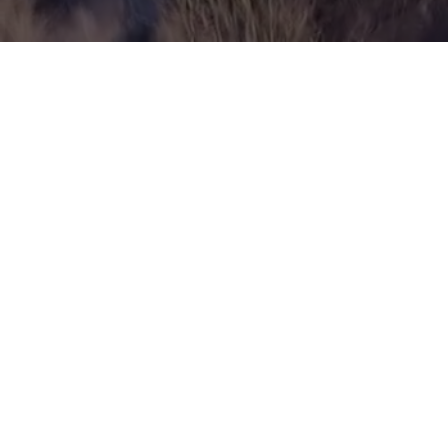
Liste des différentes associations du village:
La Chaussée sur Marne, Histoire et patrimoine
Football Club Chausséen
Centre Culturel et Sportif
Familles Rurales
Association des Parents d’Elèves du groupement
scolaire Ablancourt – Aulnay l’Aître – La Chaussée
sur Marne